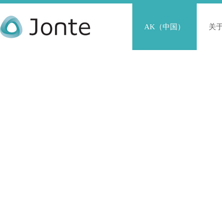
AK（中国）
关