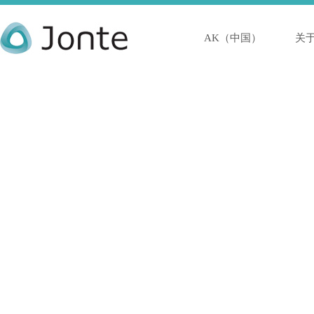
AK（中国）
关