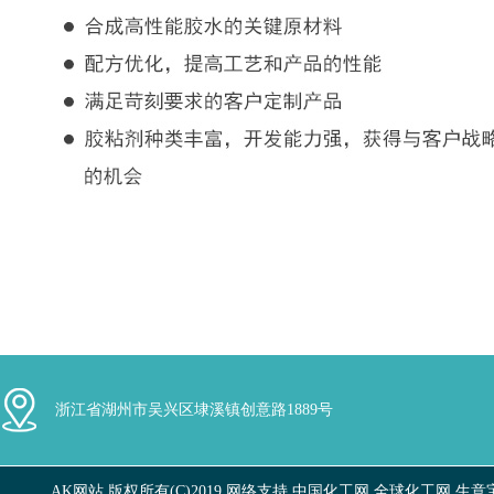
浙江省湖州市吴兴区埭溪镇创意路1889号
AK网站
版权所有(C)2019
网络支持
中国化工网
全球化工网
生意